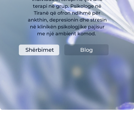
terapi n
ë
grup. Psikologe në
Tiranë që ofron ndihmë për
ankthin, depresionin dhe stresin
n
ë klinikën psikologjike pajisur
me një ambient komod.
Shërbimet
Blog