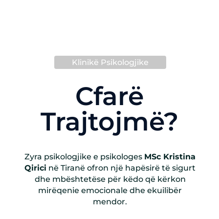
Klinik
ë Psikologjike
Cfar
ë
Trajtojmë?
Zyra psikologjike e psikologes
MSc Kristina
Qirici
në Tiranë ofron një hapësirë të sigurt
dhe mbështetëse për këdo që kërkon
mirëqenie emocionale dhe ekuilibër
mendor.