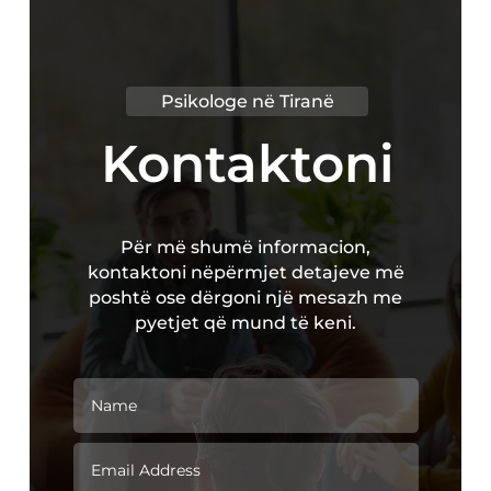
Psikologe n
ë Tiranë
Kontaktoni
P
ë
r m
ë
shum
ë
informacion,
kontaktoni n
ë
p
ë
rmjet detajeve m
ë
posht
ë
ose d
ë
rgoni nj
ë
mesazh me
pyetjet q
ë
mund t
ë
keni.