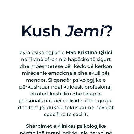
Kush
Jemi
?
Zyra psikologjike e
MSc Kristina Qirici
në Tiranë ofron një hapësirë të sigurt
dhe mbështetëse për këdo që kërkon
mirëqenie emocionale dhe ekuilibër
mendor. Si qendër psikologjike e
përkushtuar ndaj kujdesit profesional,
ofrohet këshillim dhe terapi e
personalizuar për individë, çifte, grupe
dhe fëmijë, duke u fokusuar në nevojat
specifike të secilit.
Shërbimet e klinik
ës psikologjike
përfshijnë terapi individuale, terapi në